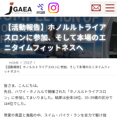
コ
ナ
ン
ビ
テ
ゲ
ン
ー
ツ
シ
【活動報告】ホノルルトライア
へ
ョ
ス
ン
スロンに参加、そして本場のエ
キ
に
ッ
移
ニタイムフィットネスへ
プ
動
HOME
ブログ
【活動報告】ホノルルトライアスロンに参加、そして本場のエニタイムフィ
ットネスへ
皆さま、こんにちは。
先日、ハワイ・ホノルルで開催された「ホノルルトライアスロ
ン」に参加してまいりました。結果は全体18位、35-39歳の区分で
は4位でした。
常夏の青空と海風の中、スイム・バイク・ランを全力で駆け抜