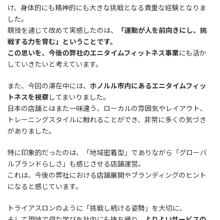
け、身体的にも精神的にも大きな挑戦となる貴重な経験となりま
した。
競技を通じて改めて実感したのは、
「運動が人を前向きにし、挑
戦する力を育む」ということです。
この思いを、今後の弊社のエニタイムフィットネス事業
にも活か
していきたいと考えています。
また、今回の滞在中には、
ホノルル市内にあるエニタイムフィッ
トネスを視察
してまいりました。
日本の店舗とはまた一味違う、ローカルの雰囲気やレイアウト、
トレーニングスタイルに触れることができ、非常に多くの気づき
がありました。
特に印象的だったのは、「地域密着型」でありながら「グローバ
ルブランドらしさ」も感じさせる店舗運営。
これは、今後の弊社における店舗展開やブランディングのヒント
になると感じています。
トライアスロンのように「挑戦し続ける姿勢」を大切に、
そして現地で得た学びを社内にも持ち帰り、
よりよいサービスの