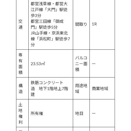
都営浅草線・都営大
江戸線「大門」駅徒
歩3分
交
都営三田線「御成
1R
間取り
通
門」駅徒歩5分
JR山手線・京浜東北
線「浜松町」駅徒歩7
分
専
バルコ
有
23.53㎡
ニー面
ー
面
積
積
鉄筋コンクリート
構
用途地
造 地下1階地上7階
商業地域
造
域
建
土
地
所有権
地目
ー
権
利