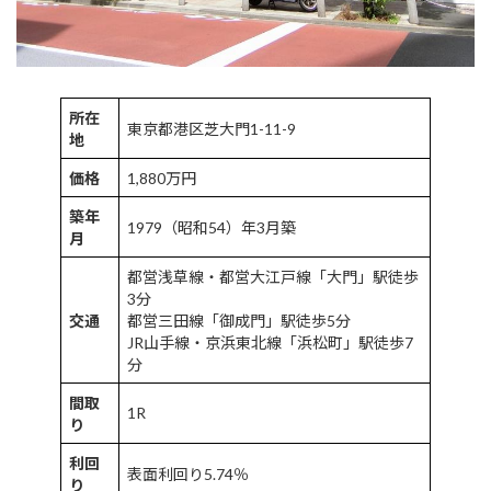
所在
東京都港区芝大門1-11-9
地
価格
1,880万円
築年
1979（昭和54）年3月築
月
都営浅草線・都営大江戸線「大門」駅徒歩
3分
交通
都営三田線「御成門」駅徒歩5分
JR山手線・京浜東北線「浜松町」駅徒歩7
分
間取
1R
り
利回
表面利回り5.74％
り