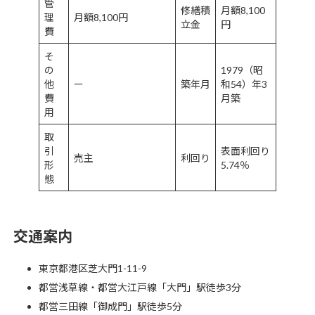
管
修繕積
月額8,100
理
月額8,100円
立金
円
費
そ
の
1979（昭
他
ー
築年月
和54）年3
費
月築
用
取
引
表面利回り
売主
利回り
形
5.74％
態
交通案内
東京都港区芝大門1-11-9
都営浅草線・都営大江戸線「大門」駅徒歩3分
都営三田線「御成門」駅徒歩5分