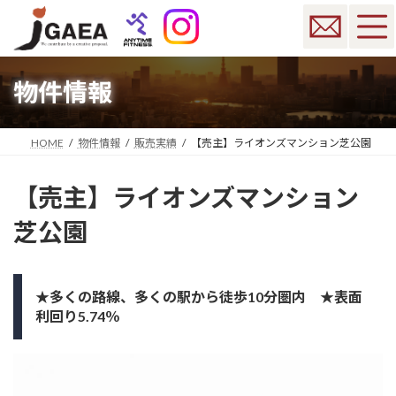
コ
ナ
ン
ビ
テ
ゲ
ン
ー
ツ
シ
物件情報
へ
ョ
ス
ン
キ
に
HOME
物件情報
販売実績
【売主】ライオンズマンション芝公園
ッ
移
プ
動
【売主】ライオンズマンション
芝公園
★多くの路線、多くの駅から徒歩10分圏内 ★表面
利回り5.74％