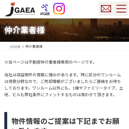
コ
ナ
ン
ビ
テ
ゲ
ン
ー
ツ
シ
仲介業者様
へ
ョ
ス
ン
キ
に
HOME
仲介業者様
ッ
移
プ
動
※当ページは不動産仲介業者様専用のページです。
当社は収益物件の買取に強みがあります。特に区分のワンルーム
は得意分野なので、ご売却情報がございましたらご連絡をお待ち
しております。ワンルーム以外にも、1棟やファミリータイプ、土
地、ビルも弊社条件にフィットするものは買わせて頂きます。
物件情報のご提案は下記までお願