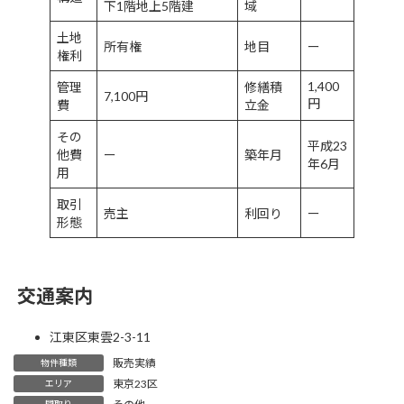
下1階地上5階建
域
土地
所有権
地目
ー
権利
1,400
管理
修繕積
7,100円
円
費
立金
その
平成23
他費
ー
築年月
年6月
用
取引
売主
利回り
ー
形態
交通案内
江東区東雲2-3-11
販売実績
物件種類
東京23区
エリア
間取り