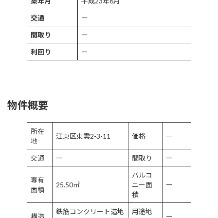
築年月
平成23年6月
交通
ー
間取り
ー
利回り
ー
物件概要
所在
江東区東雲2-3-11
価格
ー
地
交通
ー
間取り
ー
バルコ
専有
25.50㎡
ニー面
ー
面積
積
鉄筋コンクリート造地
用途地
構造
ー