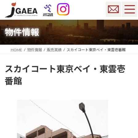
コ
ナ
ン
ビ
テ
ゲ
ン
ー
ツ
シ
物件情報
へ
ョ
ス
ン
キ
に
HOME
物件情報
販売実績
スカイコート東京ベイ・東雲壱番館
ッ
移
プ
動
スカイコート東京ベイ・東雲壱
番館