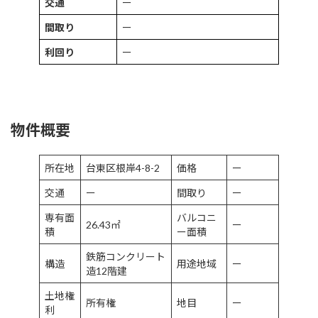
交通
ー
間取り
ー
利回り
ー
物件概要
所在地
台東区根岸4-8-2
価格
ー
交通
ー
間取り
ー
専有面
バルコニ
26.43㎡
ー
積
ー面積
鉄筋コンクリート
構造
用途地域
ー
造12階建
土地権
所有権
地目
ー
利