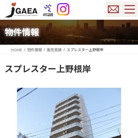
コ
ナ
ン
ビ
テ
ゲ
ン
ー
ツ
シ
物件情報
へ
ョ
ス
ン
キ
に
HOME
物件情報
販売実績
スプレスター上野根岸
ッ
移
プ
動
スプレスター上野根岸