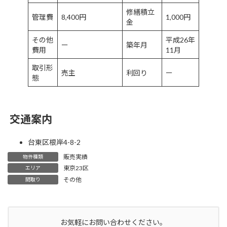
修繕積立
管理費
8,400円
1,000円
金
その他
平成26年
ー
築年月
費用
11月
取引形
売主
利回り
ー
態
交通案内
台東区根岸4-8-2
販売実績
物件種類
東京23区
エリア
その他
間取り
お気軽にお問い合わせください。